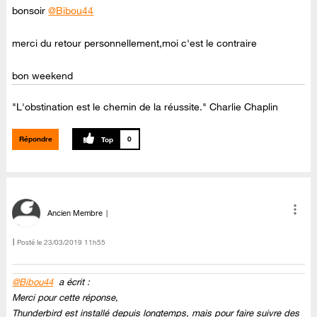
bonsoir
@Bibou44
merci du retour personnellement,moi c'est le contraire
bon weekend
"L'obstination est le chemin de la réussite." Charlie Chaplin
Répondre
0
Ancien Membre
Posté le
‎23/03/2019
11h55
@Bibou44
a écrit :
Merci pour cette réponse,
Thunderbird est installé depuis longtemps, mais pour faire suivre des