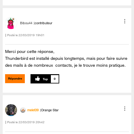
Bibou44
contributeur
Posté le
‎22/03/2019
19h01
Merci pour cette réponse,
Thunderbird est installé depuis longtemps, mais pour faire suivre
des mails à de nombreux contacts, je le trouve moins pratique.
Répondre
0
melet39
Orange Star
Posté le
‎22/03/2019
20h42