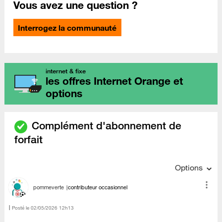
Vous avez une question ?
Interrogez la communauté
internet & fixe
les offres Internet Orange et
options
Complément d'abonnement de
forfait
Options
pommeverte
contributeur occasionnel
Posté le
‎02/05/2026
12h13