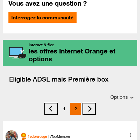
Vous avez une question ?
Interrogez la communauté
internet & fixe
les offres Internet Orange et
options
Eligible ADSL mais Première box
Options
1
2
fredolerouge
#TopMembre