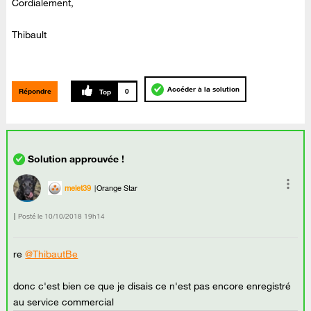
Cordialement,
Thibault
Accéder à la solution
Répondre
0
melet39
Orange Star
Posté le
‎10/10/2018
19h14
re
@ThibautBe
donc c'est bien ce que je disais ce n'est pas encore enregistré
au service commercial