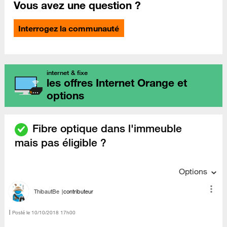
Vous avez une question ?
Interrogez la communauté
internet & fixe
les offres Internet Orange et
options
Fibre optique dans l'immeuble
mais pas éligible ?
Options
ThibautBe
contributeur
Posté le
‎10/10/2018
17h00