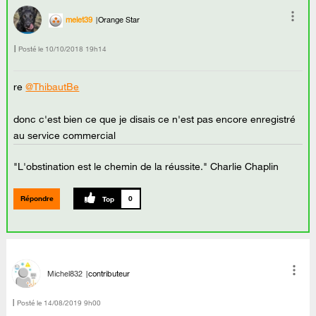
melet39
Orange Star
Posté le
‎10/10/2018
19h14
re
@ThibautBe
donc c'est bien ce que je disais ce n'est pas encore enregistré
au service commercial
"L'obstination est le chemin de la réussite." Charlie Chaplin
Répondre
0
Michel832
contributeur
Posté le
‎14/08/2019
9h00