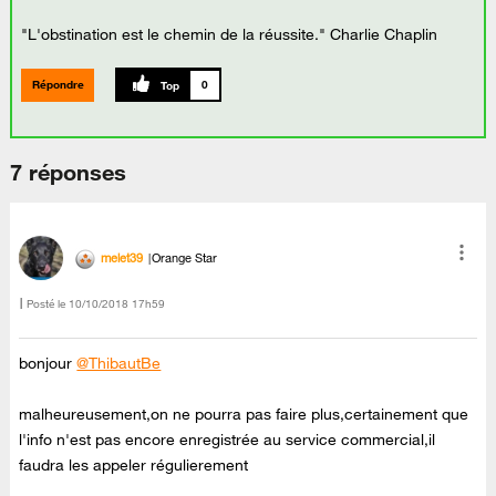
"L'obstination est le chemin de la réussite." Charlie Chaplin
Répondre
0
7 réponses
melet39
Orange Star
Posté le
‎10/10/2018
17h59
bonjour
@ThibautBe
malheureusement,on ne pourra pas faire plus,certainement que
l'info n'est pas encore enregistrée au service commercial,il
faudra les appeler régulierement