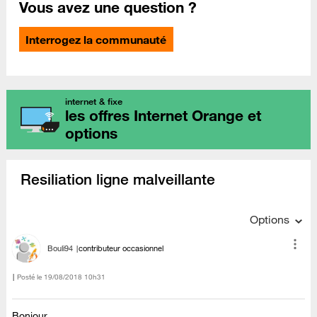
Vous avez une question ?
Interrogez la communauté
internet & fixe
les offres Internet Orange et
options
Resiliation ligne malveillante
Options
Bouli94
contributeur occasionnel
Posté le
‎19/08/2018
10h31
Bonjour