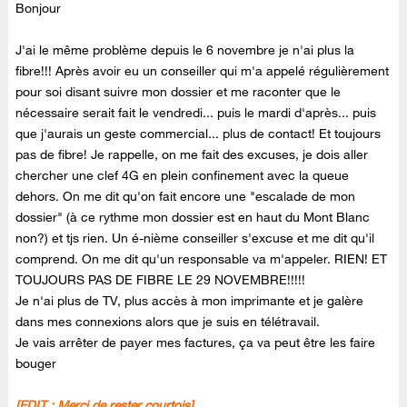
Bonjour
J'ai le même problème depuis le 6 novembre je n'ai plus la
fibre!!! Après avoir eu un conseiller qui m'a appelé régulièrement
pour soi disant suivre mon dossier et me raconter que le
nécessaire serait fait le vendredi... puis le mardi d'après... puis
que j'aurais un geste commercial... plus de contact! Et toujours
pas de fibre! Je rappelle, on me fait des excuses, je dois aller
chercher une clef 4G en plein confinement avec la queue
dehors. On me dit qu'on fait encore une "escalade de mon
dossier" (à ce rythme mon dossier est en haut du Mont Blanc
non?) et tjs rien. Un é-nième conseiller s'excuse et me dit qu'il
comprend. On me dit qu'un responsable va m'appeler. RIEN! ET
TOUJOURS PAS DE FIBRE LE 29 NOVEMBRE!!!!!
Je n'ai plus de TV, plus accès à mon imprimante et je galère
dans mes connexions alors que je suis en télétravail.
Je vais arrêter de payer mes factures, ça va peut être les faire
bouger
[EDIT :
Merci de rester courtois
]