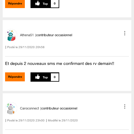
Répondre
0
Athena51
contributeur occasionnel
Posté le
‎29/11/2020
20h58
Et depuis 2 nouveaux sms me confirmant des rv demain!!
Répondre
0
Caroconnect
contributeur occasionnel
Posté le
‎29/11/2020
23h00
Modifié le
29/11/2020