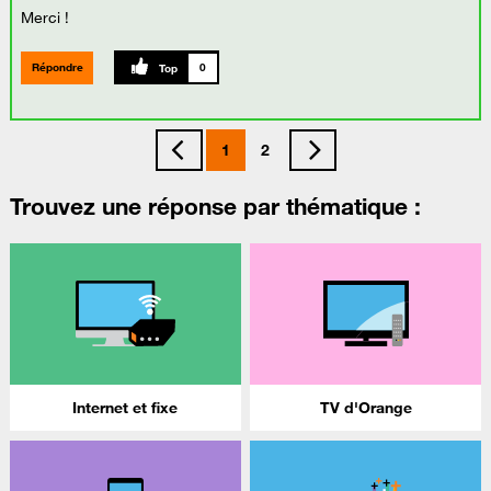
Merci !
Répondre
0
1
2
Trouvez une réponse par thématique :
Internet et fixe
TV d'Orange