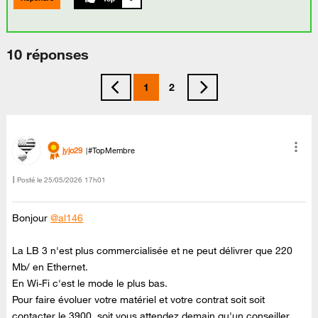
10 réponses
1
2
jyjo29
#TopMembre
Posté le
‎25/05/2026
17h01
Bonjour
@al146
La LB 3 n'est plus commercialisée et ne peut délivrer que 220
Mb/ en Ethernet.
En Wi-Fi c'est le mode le plus bas.
Pour faire évoluer votre matériel et votre contrat soit soit
contacter le 3900, soit vous attendez demain qu'un conseiller