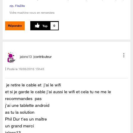
zip
,
FileZilla
Votre machine vous en remerciera
Répondre
0
jalons13
contributeur
Posté le
‎16/06/2016
15h45
je retire le cable et j'ai le wifi
et si je garde le cable j'ai aussi le wifi et cela tu ne me le
recommandes pas
j'ai une tablette android
as tu la solution
Phil Dur t'es un maître
un grand merci
jalons13