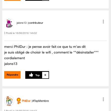
jalons13
contributeur
Posté le
‎16/06/2016
14h32
merci PhilDur : je pense avoir fait ce que tu m'as dit
je suis obligé de choisir le wifi , comment le ""désinstaller"""
cordialement
jalons13
Répondre
0
PhilDur
#TopMembre
Posté le
‎16/06/2016
14h42