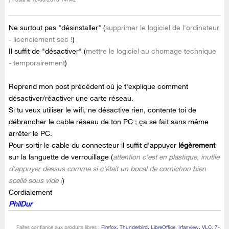
Ne surtout pas "désinstaller" (
supprimer le logiciel de l'ordinateur
- licenciement sec !
)
Il suffit de "désactiver" (
mettre le logiciel au chomage technique
- temporairement
)
Reprend mon post précédent où je t'explique comment
désactiver/réactiver une carte réseau.
Si tu veux utiliser le wifi, ne désactive rien, contente toi de
débrancher le cable réseau de ton PC ; ça se fait sans même
arrêter le PC.
Pour sortir le cable du connecteur il suffit d'appuyer
légèrement
sur la languette de verrouillage (
attention c'est en plastique, inutile
d'appuyer dessus comme si c'était un bocal de cornichon bien
scellé sous vide !
)
Cordialement
PhilDur
Faites confiance aux produits libres :
Firefox
,
Thunderbird
,
LibreOffice
,
Irfanview
,
VLC, 7-