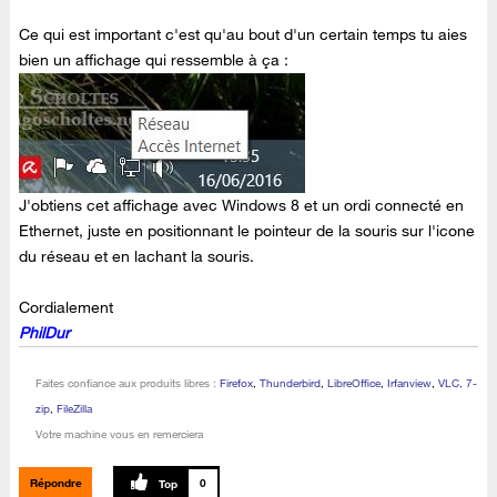
Ce qui est important c'est qu'au bout d'un certain temps tu aies
bien un affichage qui ressemble à ça :
J'obtiens cet affichage avec Windows 8 et un ordi connecté en
Ethernet, juste en positionnant le pointeur de la souris sur l'icone
du réseau et en lachant la souris.
Cordialement
PhilDur
Faites confiance aux produits libres :
Firefox
,
Thunderbird
,
LibreOffice
,
Irfanview
,
VLC, 7-
zip
,
FileZilla
Votre machine vous en remerciera
Répondre
0