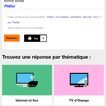
Bonne soirée
PhilDur
Faites confiance aux produits libres :
Firefox
,
Thunderbird
,
LibreOffice
,
Irfanview
,
VLC, 7-
zip
,
FileZilla
Votre machine vous en remerciera
Répondre
0
Trouvez une réponse par thématique :
Internet et fixe
TV d'Orange