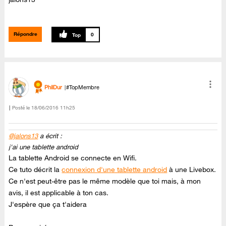
Répondre
0
PhilDur
#TopMembre
Posté le
‎18/06/2016
11h25
@jalons13
a écrit :
j'ai une tablette android
La tablette Android se connecte en Wifi.
Ce tuto décrit la
connexion d'une tablette android
à une Livebox.
Ce n'est peut-être pas le même modèle que toi mais, à mon
avis, il est applicable à ton cas.
J'espère que ça t'aidera