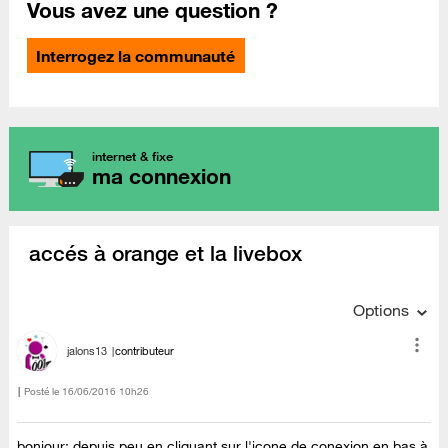
Vous avez une question ?
Interrogez la communauté
internet & fixe
ma connexion
accés à orange et la livebox
Options
jalons13
contributeur
Posté le
‎16/06/2016
10h26
bonjour: depuis peu en cliquant sur l'icone de conexion en bas à