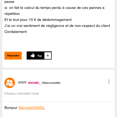
passe
si on fait le calcul du temps perdu à cause de ces pannes a
répétition
Et le tout pour 10 € de dédommagement
J'ai un vrai sentiment de négligence et de non-respect du client
Cordialement
Répondre
0
MichelM_
Webconseiller
Posté le
‎14/03/2026
15h46
Bonjour
@annibal34550
,