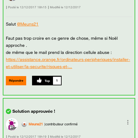
Posté le
‎12/12/2017
18h15
Modifié le
12/12/2017
Salut
@Meuns21
Faut pas trop croire en ce genre de chose, même si Noël
approche .
de même que le mail prend la direction cellule abuse :
https://assistance.orange.fr/ordinateurs-peripheriques/installer-
et-utiliser/la-securite/risques-et-...
Répondre
1
Meuns21
contributeur confirmé
Posté le
‎12/12/2017
18h19
Modifié le
12/12/2017