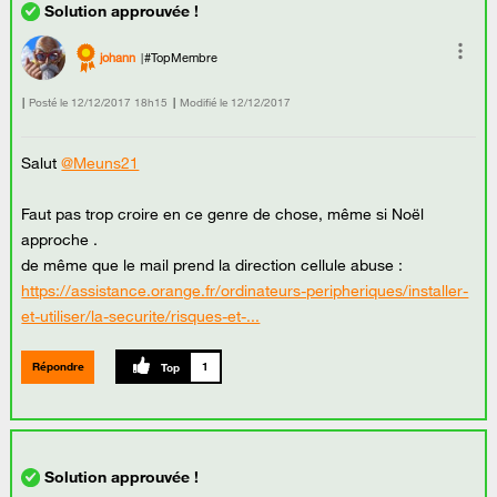
johann
#TopMembre
Posté le
‎12/12/2017
18h15
Modifié le
12/12/2017
Salut
@Meuns21
Faut pas trop croire en ce genre de chose, même si Noël
approche .
de même que le mail prend la direction cellule abuse :
https://assistance.orange.fr/ordinateurs-peripheriques/installer-
et-utiliser/la-securite/risques-et-...
Répondre
1