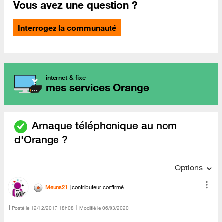
Vous avez une question ?
Interrogez la communauté
internet & fixe
mes services Orange
Arnaque téléphonique au nom
d'Orange ?
Options
Meuns21
contributeur confirmé
Posté le
‎12/12/2017
18h08
Modifié le
06/03/2020