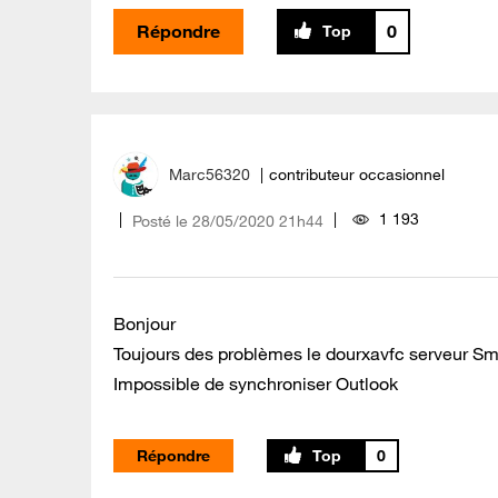
Répondre
0
Marc56320
contributeur occasionnel
1 193
Posté le
‎28/05/2020
21h44
Bonjour
Toujours des problèmes le dourxavfc serveur Smtp
Impossible de synchroniser Outlook
Répondre
0