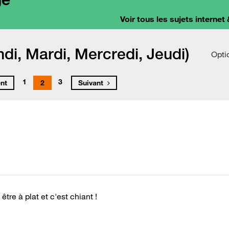
Voir tous les sujets internet 
di, Mardi, Mercredi, Jeudi)
Opti
1
3
nt
2
Suivant
e à plat et c'est chiant !