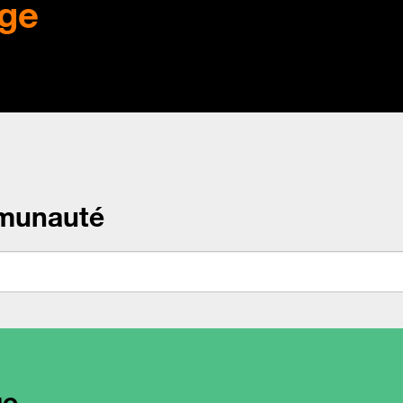
ge
munauté
ge