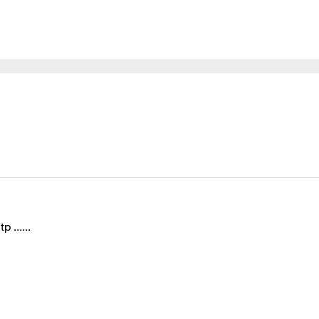
 ......