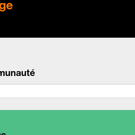
ge
munauté
ge