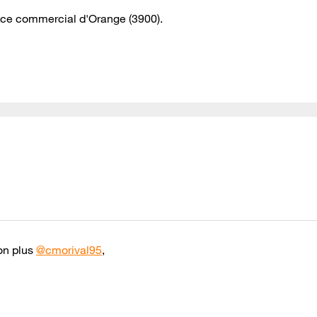
vice commercial d'Orange (3900).
on plus
@cmorival95
,