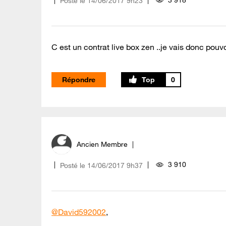
Posté le
‎14/06/2017
9h23
C est un contrat live box zen ..je vais donc pouvoir
Répondre
0
Ancien Membre
3 910
Posté le
‎14/06/2017
9h37
@David592002
,