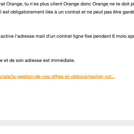
trat Orange, tu n'es plus client Orange donc Orange ne te doit p
est obligatoirement liée à un contrat et ne peut pas être gard
r active l'adresse mail d'un contrat ligne fixe pendant 6 mois ap
te et de son adresse est immédiate.
ale/la-gestion-de-vos-offres-et-options/resilier-vot...