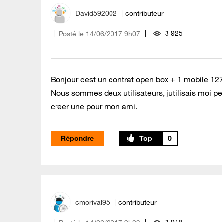
David592002
contributeur
3 925
Posté le
‎14/06/2017
9h07
Bonjour cest un contrat open box + 1 mobile 127
Nous sommes deux utilisateurs, jutilisais moi per
creer une pour mon ami.
Répondre
0
cmorival95
contributeur
3 918