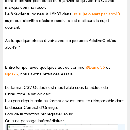
dont le dernier post datait du 8 janvier et qu'Adeline G avait
marqué comme résolu
Le 8 février tu postes à 12h39 dans
un sujet ouvert par abc49
sujet que abc49 a déclaré résolu c'est d'ailleurs le sujet
courant.
As-tu quelque chose à voir avec les pseudos AdelineG et/ou
abc49 ?
Entre temps, avec quelques autres comme
@Daniel35
et
@jos76
, nous avons refait des essais.
Le format CSV Outlook est modifiable sous le tableur de
LibreOffice, à savoir calc.
L'export depuis calc au format csv est ensuite réimportable dans
le dossier Contact d'Orange.
Lors de la fonction "enregistrer sous"
On a ce passage intérmédiaire :