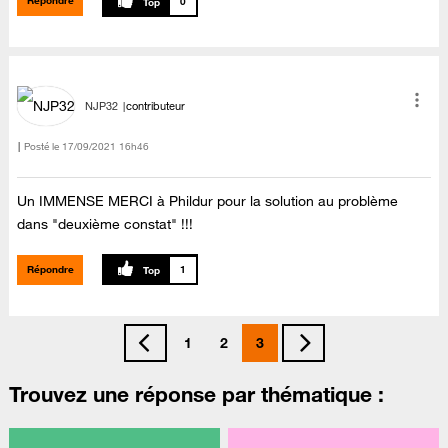
Répondre
0
NJP32
contributeur
Posté le
‎17/09/2021
16h46
Un IMMENSE MERCI à Phildur pour la solution au problème
dans "deuxième constat" !!!
Répondre
1
1
2
3
Trouvez une réponse par thématique :