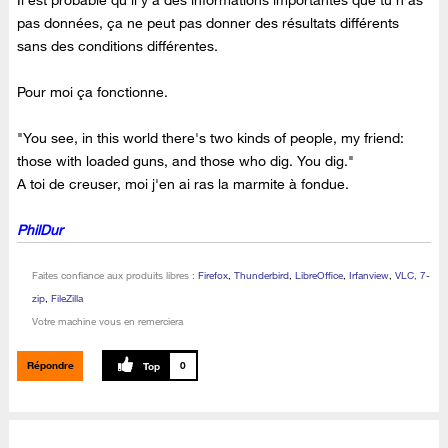
Il est probable qu'il y a des informations importantes que tu n'as
pas données, ça ne peut pas donner des résultats différents
sans des conditions différentes.
Pour moi ça fonctionne.
"You see, in this world there's two kinds of people, my friend:
those with loaded guns, and those who dig. You dig."
A toi de creuser, moi j'en ai ras la marmite à fondue.
PhilDur
Faites confiance aux produits libres :
Firefox
,
Thunderbird
,
LibreOffice
,
Irfanview
,
VLC, 7-
zip
,
FileZilla
Votre machine vous en remerciera
Répondre
0