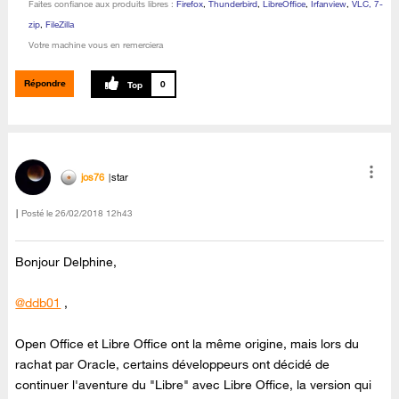
Faites confiance aux produits libres :
Firefox
,
Thunderbird
,
LibreOffice
,
Irfanview
,
VLC, 7-
zip
,
FileZilla
Votre machine vous en remerciera
Répondre
0
jos76
star
Posté le
‎26/02/2018
12h43
Bonjour Delphine,
@ddb01
,
Open Office et Libre Office ont la même origine, mais lors du
rachat par Oracle, certains développeurs ont décidé de
continuer l'aventure du "Libre" avec Libre Office, la version qui