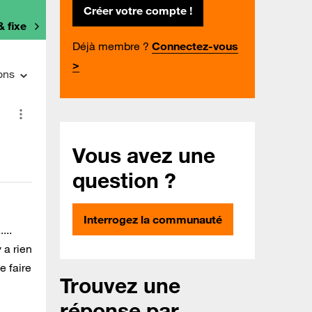
Créer votre compte !
& fixe
Déjà membre ?
Connectez-vous
>
ons
Vous avez une
question ?
Interrogez la communauté
...
 a rien
e faire
Trouvez une
réponse par