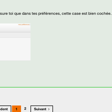
ssure toi que dans tes préférences, cette case est bien cochée.
2
édent
1
Suivant