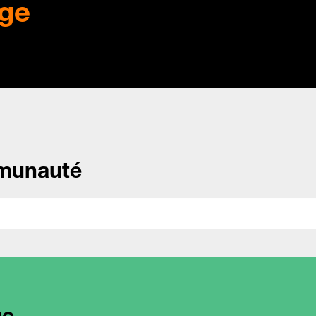
ge
munauté
ge