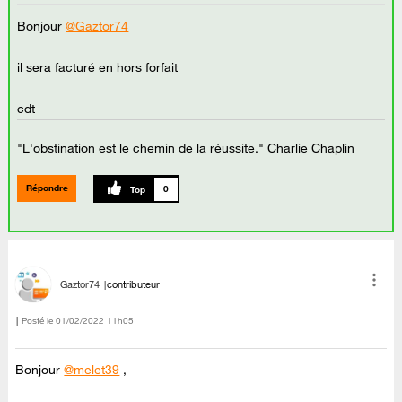
Bonjour
@Gaztor74
il sera facturé en hors forfait
cdt
"L'obstination est le chemin de la réussite." Charlie Chaplin
Répondre
0
Gaztor74
contributeur
Posté le
‎01/02/2022
11h05
Bonjour
@melet39
,