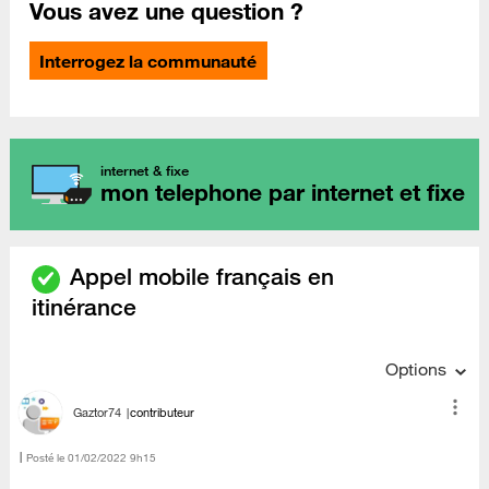
Vous avez une question ?
Interrogez la communauté
internet & fixe
mon telephone par internet et fixe
Appel mobile français en
itinérance
Options
Gaztor74
contributeur
Posté le
‎01/02/2022
9h15