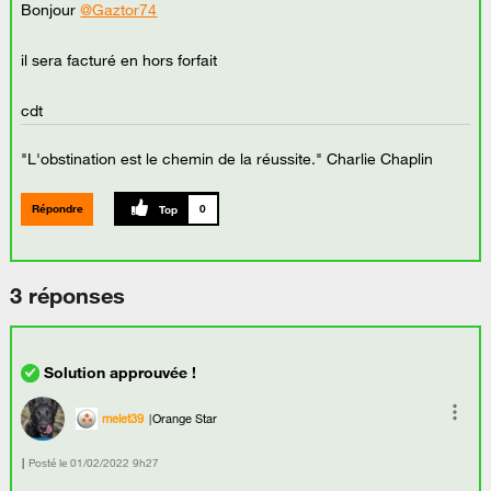
Bonjour
@Gaztor74
il sera facturé en hors forfait
cdt
"L'obstination est le chemin de la réussite." Charlie Chaplin
Répondre
0
3 réponses
melet39
Orange Star
Posté le
‎01/02/2022
9h27