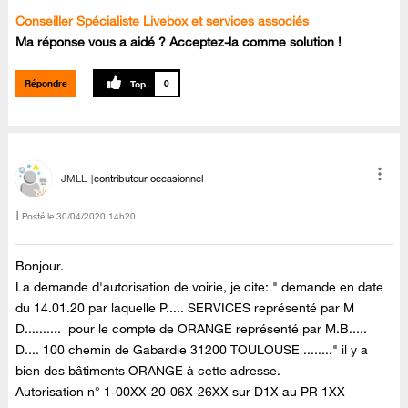
Conseiller Spécialiste Livebox et services associés
Ma réponse vous a aidé ? Acceptez-la comme solution !
Répondre
0
JMLL
contributeur occasionnel
Posté le
‎30/04/2020
14h20
Bonjour.
La demande d'autorisation de voirie, je cite: " demande en date
du 14.01.20 par laquelle P..... SERVICES représenté par M
D.......... pour le compte de ORANGE représenté par M.B.....
D.... 100 chemin de Gabardie 31200 TOULOUSE ........" il y a
bien des bâtiments ORANGE à cette adresse.
Autorisation n° 1-00XX
-20-06X-26XX sur D1X au PR 1XX