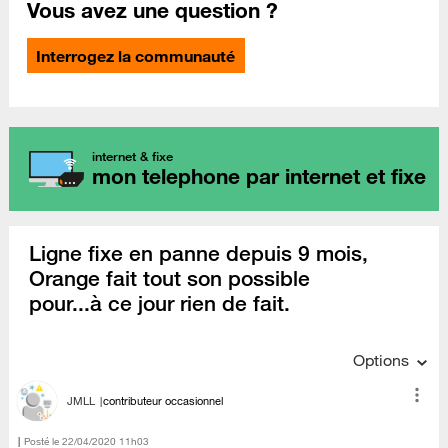
Vous avez une question ?
Interrogez la communauté
internet & fixe
mon telephone par internet et fixe
Ligne fixe en panne depuis 9 mois,
Orange fait tout son possible
pour...à ce jour rien de fait.
Options
JMLL
contributeur occasionnel
Posté le
‎22/04/2020
11h03