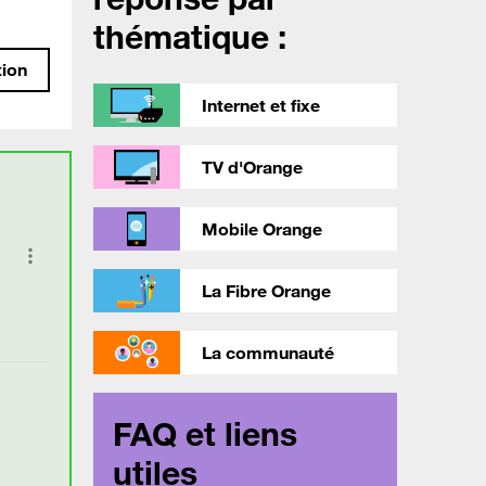
thématique :
tion
Internet et fixe
TV d'Orange
Mobile Orange
La Fibre Orange
La communauté
FAQ et liens
utiles