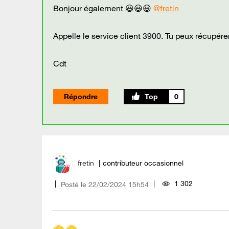
Bonjour également 😃😃😃
@fretin
Appelle le service client 3900. Tu peux récupérer
Cdt
Répondre
0
fretin
contributeur occasionnel
1 302
Posté le
‎22/02/2024
15h54