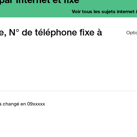
Voir tous les sujets internet 
re, N° de téléphone fixe à
Opti
xe à changé en 09xxxxx