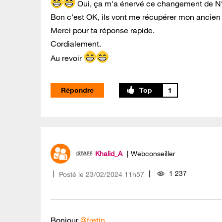
Oui, ça m'a énervé ce changement de N° 
Bon c'est OK, ils vont me récupérer mon ancien
Merci pour ta réponse rapide.
Cordialement.
Au revoir
Répondre
1
Khalid_A
Webconseiller
1 237
Posté le
‎23/02/2024
11h57
Bonjour
@fretin
,