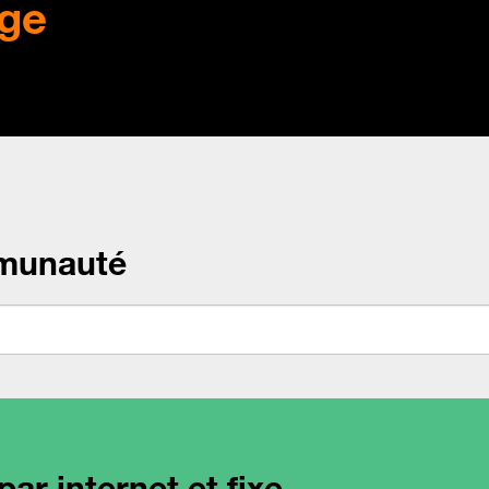
ge
munauté
ar internet et fixe