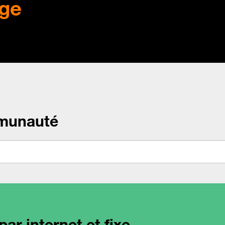
ge
munauté
ar internet et fixe