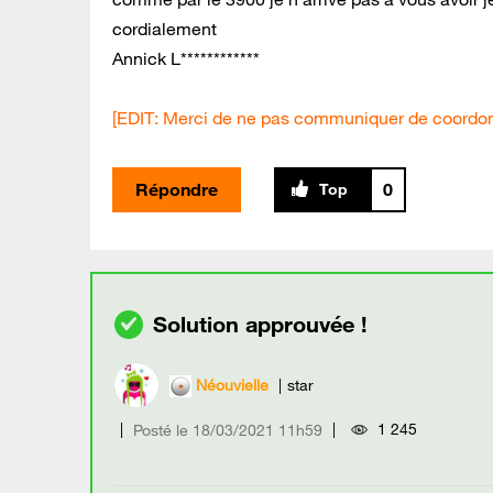
cordialement
Annick L************
[EDIT: Merci de ne pas communiquer de coordon
Répondre
0
Néouvielle
star
1 245
Posté le
‎18/03/2021
11h59