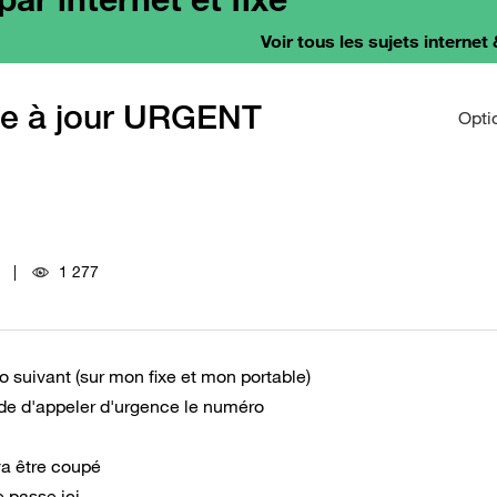
Voir tous les sujets internet 
se à jour URGENT
Opti
1 277
1
 suivant (sur mon fixe et mon portable)
de d'appeler d'urgence le numéro
va être coupé
 ici ......................