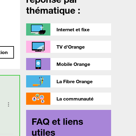
thématique :
Internet et fixe
TV d'Orange
tion
Mobile Orange
La Fibre Orange
La communauté
FAQ et liens
utiles