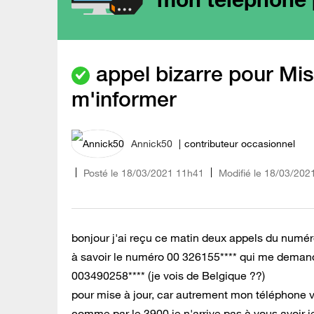
appel bizarre pour Mi
m'informer
Annick50
contributeur occasionnel
Posté le
‎18/03/2021
11h41
Modifié le
18/03/202
bonjour j'ai reçu ce matin deux appels du numéro
à savoir le numéro 00 326155**** qui me deman
003490258**** (je vois de Belgique ??)
pour mise à jour, car autrement mon téléphone 
comme par le 3900 je n'arrive pas à vous avoir je passe