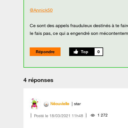
@Annick50
Ce sont des appels frauduleux destinés à te fai
le fais pas, ce qui a engendré son mécontenteme
Répondre
0
4 réponses
Néouvielle
star
1 272
Posté le
‎18/03/2021
11h48