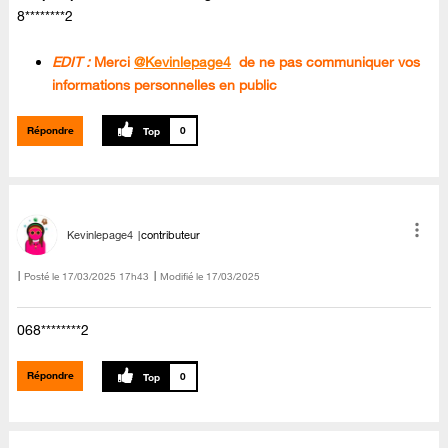
8********2
EDIT :
Merci
@Kevinlepage4
de ne pas communiquer vos
informations personnelles en public
Répondre
0
Kevinlepage4
contributeur
Posté le
‎17/03/2025
17h43
Modifié le
17/03/2025
068********2
Répondre
0