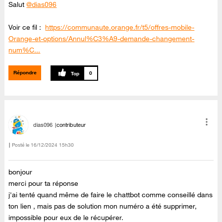
Salut
@dias096
Voir ce fil :
https://communaute.orange.fr/t5/offres-mobile-
Orange-et-options/Annul%C3%A9-demande-changement-
num%C...
Répondre
0
dias096
contributeur
Posté le
‎16/12/2024
15h30
bonjour
merci pour ta réponse
j'ai tenté quand même de faire le chattbot comme conseillé dans
ton lien , mais pas de solution mon numéro a été supprimer,
impossible pour eux de le récupérer.