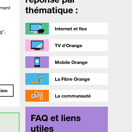
thématique :
tement
Internet et fixe
g",
TV d'Orange
Mobile Orange
La Fibre Orange
tion
La communauté
FAQ et liens
utiles