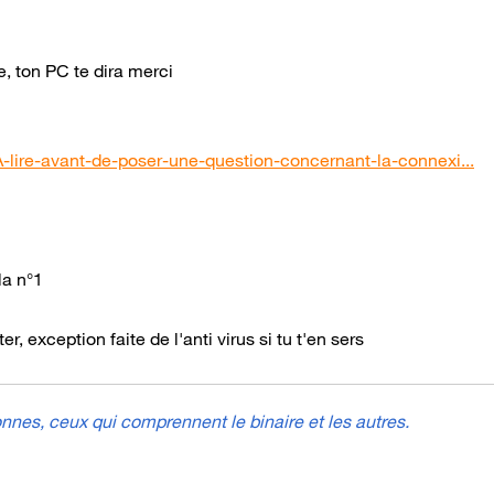
le, ton PC te dira merci
-lire-avant-de-poser-une-question-concernant-la-connexi...
la n°1
r, exception faite de l'anti virus si tu t'en sers
nes, ceux qui comprennent le binaire et les autres.