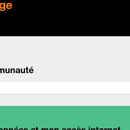
ge
munauté
onnées et mon accès internet