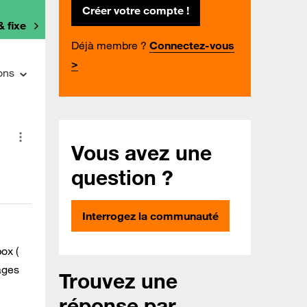
Créer votre compte !
& fixe
Déjà membre ?
Connectez-vous
>
ons
Vous avez une
question ?
Interrogez la communauté
ox (
ages
Trouvez une
réponse par