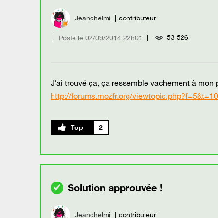
Jeanchelmi
contributeur
53 526
Posté le
‎02/09/2014
22h01
J'ai trouvé ça, ça ressemble vachement à mon p
http://forums.mozfr.org/viewtopic.php?f=5&t=1
2
Jeanchelmi
contributeur