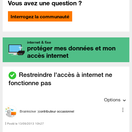
Vous avez une question ?
Interrogez la communauté
internet & fixe
protéger mes données et mon
accès internet
Restreindre l'accès à internet ne
fonctionne pas
Options
Brainkicker
contributeur occasionnel
Posté le
‎13/09/2013
10h27