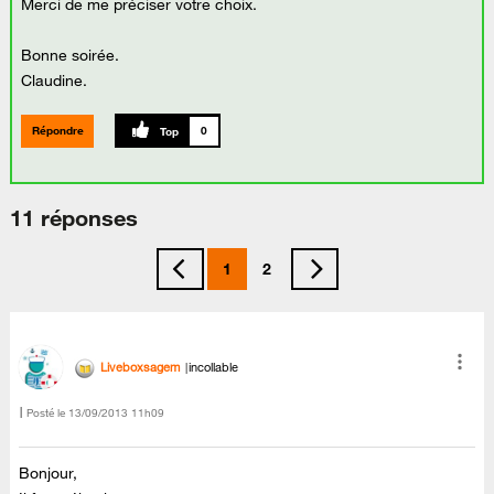
Merci de me préciser votre choix.
Bonne soirée.
Claudine.
Répondre
0
11 réponses
1
2
Liveboxsagem
incollable
Posté le
‎13/09/2013
11h09
Bonjour,