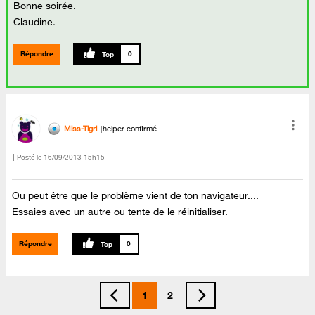
Bonne soirée.
Claudine.
Répondre
0
Miss-Tigri
helper confirmé
Posté le
‎16/09/2013
15h15
Ou peut être que le problème vient de ton navigateur....
Essaies avec un autre ou tente de le réinitialiser.
Répondre
0
1
2