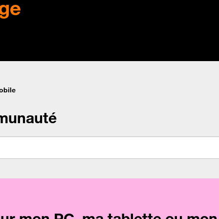
ge
obile
munauté
sur mon PC, ma tablette ou mon