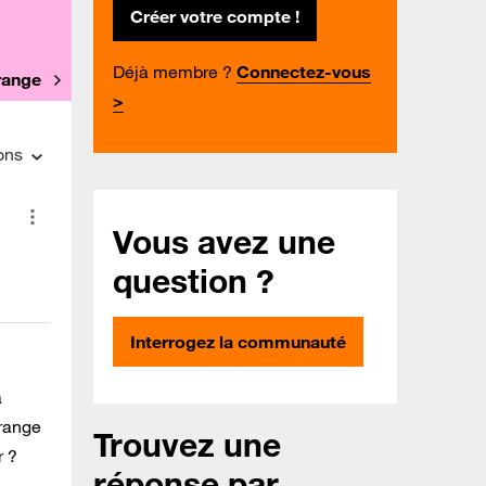
Créer votre compte !
Déjà membre ?
Connectez-vous
Orange
>
ons
Vous avez une
question ?
Interrogez la communauté
a
Orange
Trouvez une
r ?
réponse par