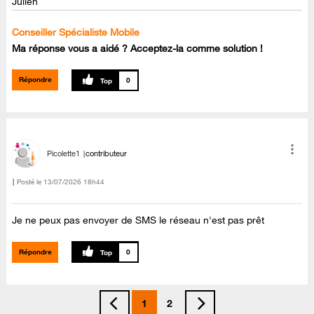
Julien
Conseiller Spécialiste Mobile
Ma réponse vous a aidé ? Acceptez-la comme solution !
Répondre
0
Picolette1
contributeur
Posté le
‎13/07/2026
18h44
Je ne peux pas envoyer de SMS le réseau n'est pas prêt
Répondre
0
1
2