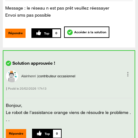
Message : le réseau n est pas prêt veuillez réessayer
Envoi sms pas possible
Accéder à la solution
Répondre
0
Alainhenri
contributeur occasionnel
Posté le
‎20/02/2026
17h13
Bonjour,
Le robot de l'assistance orange viens de résoudre le problème .
. .
Répondre
0