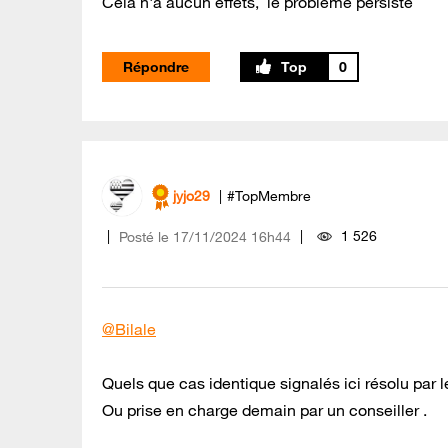
Cela n'a aucun effets, le problème persiste
Répondre
0
jyjo29
#TopMembre
1 526
Posté le
‎17/11/2024
16h44
@Bilale
Quels que cas identique signalés ici résolu par l
Ou prise en charge demain par un conseiller .