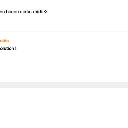
 une bonne après-midi.🌞
ociés
lution !