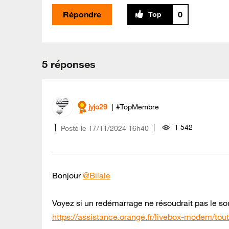
Répondre
0
5 réponses
jyjo29
#TopMembre
1 542
Posté le
‎17/11/2024
16h40
Bonjour
@Bilale
Voyez si un redémarrage ne résoudrait pas le sou
https://assistance.orange.fr/livebox-modem/to