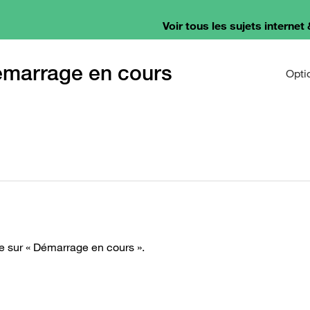
Voir tous les sujets internet 
emarrage en cours
Opti
 sur « Démarrage en cours ».