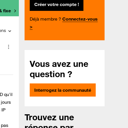
Créer votre compte !
& fixe
Déjà membre ?
Connectez-vous
>
ons
Vous avez une
question ?
Interrogez la communauté
D qu'il
 jours
 IP
Trouvez une
réponse par
t pas