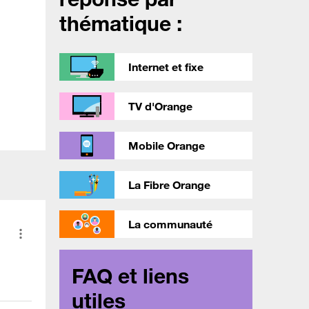
thématique :
Internet et fixe
TV d'Orange
Mobile Orange
La Fibre Orange
La communauté
FAQ et liens
utiles