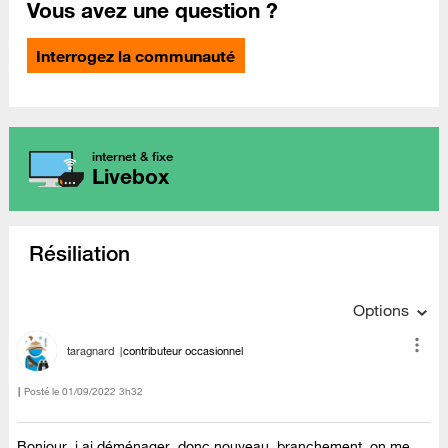
Vous avez une question ?
Interrogez la communauté
internet & fixe
Livebox
Résiliation
Options
taragnard
contributeur occasionnel
Posté le
‎01/09/2022
3h32
Bonjour j ai déménager donc nouveau branchement on me