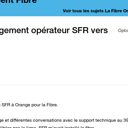
Voir tous les sujets La Fibre 
angement opérateur SFR vers
Opti
 SFR à Orange pour la Fibre.
e et différentes conversations avec le support technique au 390
ère pas la ligne. SFR m’avait installé la fibre.