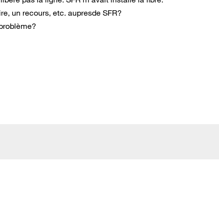
ire, un recours, etc. aupresde SFR?
e problème?