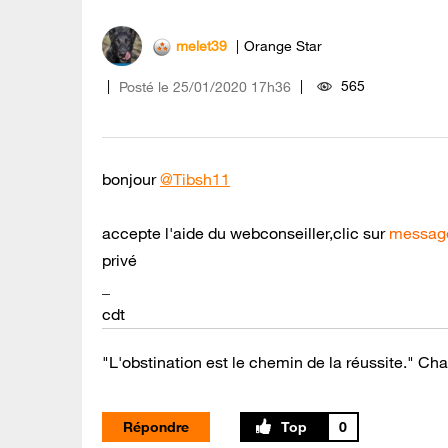
melet39
Orange Star
565
Posté le
‎25/01/2020
17h36
bonjour
@Tibsh11
accepte l'aide du webconseiller,clic sur
message
privé
_
cdt
"L'obstination est le chemin de la réussite." Cha
Répondre
0