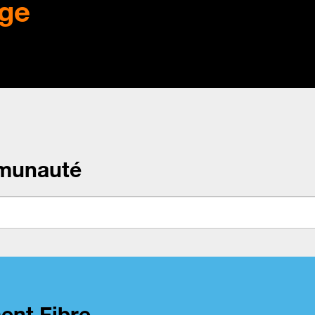
ge
munauté
ent Fibre