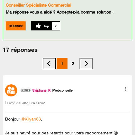
Conseiller Spécialiste Commercial
Ma réponse vous a aidé ? Acceptez-la comme solution !
Répondre
0
17 réponses
1
2
Stéphane_R
Webconseiller
Posté le
‎12/05/2026
14h52
Bonjour
@Kilyan83
,
Je suis navré pour ces retards pour votre raccordement.😢