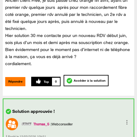
Ancien client Free, je suis passé chez orange fin avril, ayant un
premier rdv quelque jours après pour mon raccordement fibre
coté orange, premier rdv annulé par le technicien, un 2e rdv a
été fixé quelque jours après, puis annulé à nouveau par le
technicien.
Hier solution 30 me contacte pour un nouveau RDV début juin,
sois plus d’un mois et demi après ma souscription chez orange.
Bien évidemment pour le moment pas d’internet ni de téléphone
à la maison, ça vous es déjà arrivé ?
cordialement.
Accéder à la solution
Répondre
0
Thomas_S
Webconseiller
Posté le
‎15/05/2026
10h51