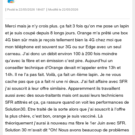
Posté le
‎22/05/2026
18h07
Modifié le
22/05/2026
Merci mais je n'y crois plus. ça fait 3 fois qu'on me pose un lapin
et je suis coupé depuis 8 longs jours. Orange m'a prêté une box
4G bien sûr mais je reçois tellement bien la 4G chez moi que
mon téléphone est souvent sur 3G ou sur Edge avec un seul
carreau. J'ai donc un débit environ 100 à 200 fois moindre
qu'avec la fibre et en émission c'est pire. Aujourd'hui un
conseiller technique d'Orange devait m'appeler entre 13h et
14h. Il ne l'a pas fait. Voilà, ça fait un 4ème lapin. Je ne vous
cache pas que ça a fait ni une ni deux. J'ai fait affaire avec SFR
j'ai souscrit à leur offre similaire. Apparemment ils travaillent
aussi avec des sous-traitants mais ont aussi leurs techniciens
SFR attitrés et ça, ça rassure quand on voit les performances de
Solution30. Etre traité de la sorte alors que j'ai souscrit à l'offre
la plus chère, c'est bon, orange je suis vacciné. Là
théoriquement j'aurai à nouveau ma fibre le 1er Juin avec SFR.
Solution 30 m'avait dit "Oh! Nous avons beaucoup de problèmes