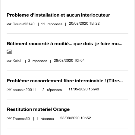
Probleme d’installation et aucun interlocuteur
par
‎20/08/2020
15h22
Dounia92140
11
réponses
Bâtiment raccordé à moitié... que dois-je faire ma...
par
‎28/08/2020
10h04
Kaïs1
3
réponses
Problème raccordement fibre interminable ! (Titre...
par
‎11/05/2020
16h43
poussin20011
2
réponses
Restitution matériel Orange
par
‎28/08/2020
10h52
Thomas60
1
réponse