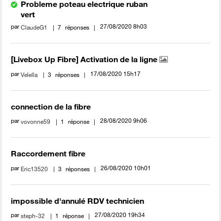
Probleme poteau electrique ruban
vert
par
‎27/08/2020
8h03
ClaudeG1
7
réponses
[Livebox Up Fibre] Activation de la ligne
par
‎17/08/2020
15h17
Velella
3
réponses
connection de la fibre
par
‎28/08/2020
9h06
vovonne59
1
réponse
Raccordement fibre
par
‎26/08/2020
10h01
Eric13520
3
réponses
impossible d'annulé RDV technicien
par
‎27/08/2020
19h34
steph-32
1
réponse