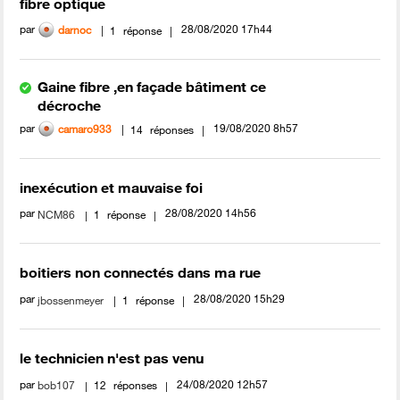
fibre optique
par
‎28/08/2020
17h44
darnoc
1
réponse
Gaine fibre ,en façade bâtiment ce
décroche
par
‎19/08/2020
8h57
camaro933
14
réponses
inexécution et mauvaise foi
par
‎28/08/2020
14h56
NCM86
1
réponse
boitiers non connectés dans ma rue
par
‎28/08/2020
15h29
jbossenmeyer
1
réponse
le technicien n'est pas venu
par
‎24/08/2020
12h57
bob107
12
réponses