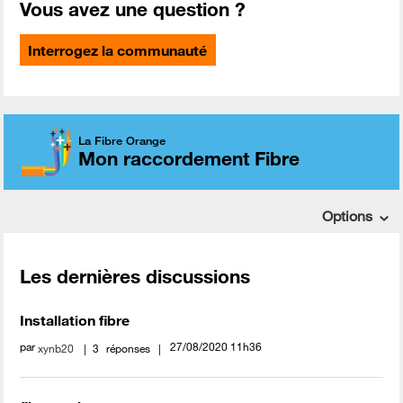
Vous avez une question ?
Interrogez la communauté
La Fibre Orange
Mon raccordement Fibre
Options
Les dernières discussions
Installation fibre
par
‎27/08/2020
11h36
xynb20
3
réponses