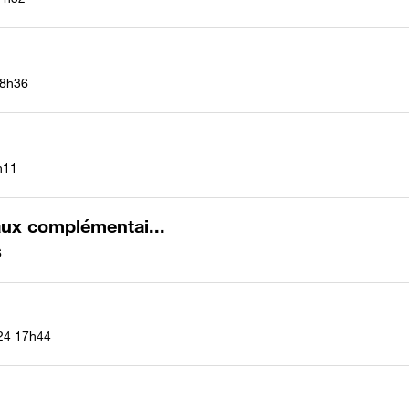
8h36
h11
ux complémentai...
6
24
17h44