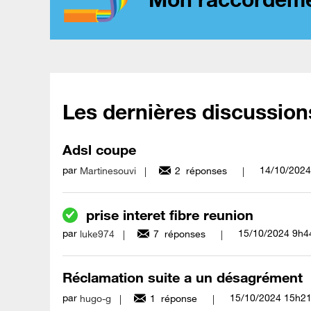
Les dernières discussion
Adsl coupe
par
‎14/10/2024
Martinesouvi
2
réponses
prise interet fibre reunion
par
‎15/10/2024
9h4
luke974
7
réponses
Réclamation suite a un désagrément
par
‎15/10/2024
15h2
hugo-g
1
réponse