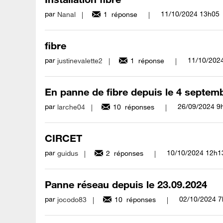
par
‎11/10/2024
13h05
Nanal
1
réponse
fibre
par
‎11/10/202
justinevalette2
1
réponse
En panne de fibre depuis le 4 septem
par
‎26/09/2024
9
larche04
10
réponses
CIRCET
par
‎10/10/2024
12h1
guidus
2
réponses
Panne réseau depuis le 23.09.2024
par
‎02/10/2024
7
jocodo83
10
réponses