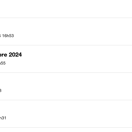
4
16h53
bre 2024
h55
3
h31