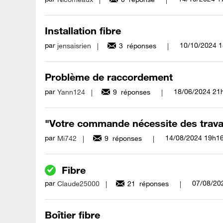
Installation fibre
par
‎10/10/2024
1
jensaisrien
3
réponses
Problème de raccordement
par
‎18/06/2024
21
Yann124
9
réponses
"Votre commande nécessite des trava
par
‎14/08/2024
19h1
Mi742
9
réponses
Fibre
par
‎07/08/20
Claude25000
21
réponses
Boîtier fibre