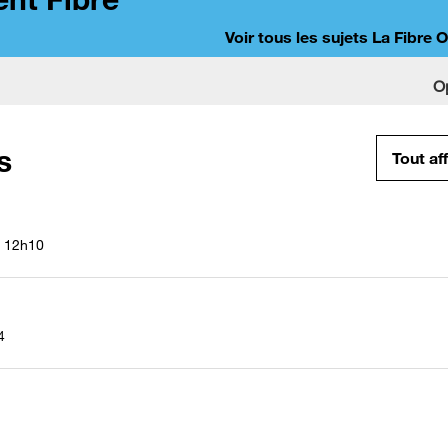
Voir tous les sujets La Fibre 
O
s
Tout af
12h10
4
1