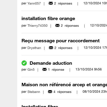
par
‎12/10/2024
10
Yann057
2
réponses
installation fibre orange
par
‎12/10/202
Thierry74350
2
réponses
Reçu message pour raccordement
par
‎12/10/2024
17
Drysthan
2
réponses
Demande aduction
par
‎13/10/2024
9h56
Gin5
1
réponse
Maison non référencé arcep et orang
par
‎08/10/2024
23h
Stebann
4
réponses
Installation fibre