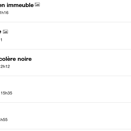
 en immeuble
1h16
e
41
colère noire
12h12
15h35
4h55