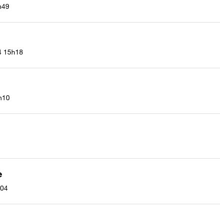
h49
4
15h18
h10
e
04