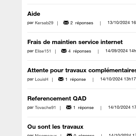
Aide
par
‎13/10/2024
16
Kersab29
2
réponses
Frais de maintien service internet
par
‎14/09/2024
14
Elise151
4
réponses
Attente pour travaux complémentaire
par
‎14/10/2024
13h17
LouisH
1
réponse
Referencement QAD
par
‎14/10/2024
1
Tovache91
1
réponse
Ou sont les travaux
par
‎14/10/2024
1
Nicomeaux
0
réponse