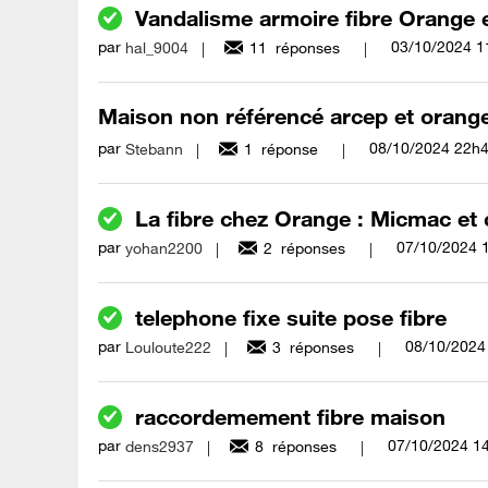
Vandalisme armoire fibre Orange
par
‎03/10/2024
1
hal_9004
11
réponses
Maison non référencé arcep et orang
par
‎08/10/2024
22h
Stebann
1
réponse
La fibre chez Orange : Micmac et 
par
‎07/10/2024
yohan2200
2
réponses
telephone fixe suite pose fibre
par
‎08/10/2024
Louloute222
3
réponses
raccordemement fibre maison
par
‎07/10/2024
1
dens2937
8
réponses