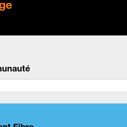
ge
munauté
nt Fibre