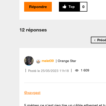
Répondre
0
12 réponses
Préc
melet39
Orange Star
1 609
Posté le
‎25/05/2023
11h18
@xavgast
5 mètres ce n'est rien tire un câble ethernet et t