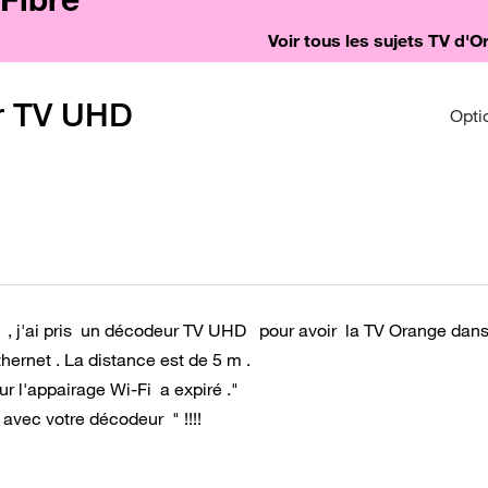
Voir tous les sujets TV d'
ur TV UHD
Opti
e , j'ai pris un décodeur TV UHD pour avoir la TV Orange dans
thernet . La distance est de 5 m .
r l'appairage Wi-Fi a expiré ."
 avec votre décodeur " !!!!