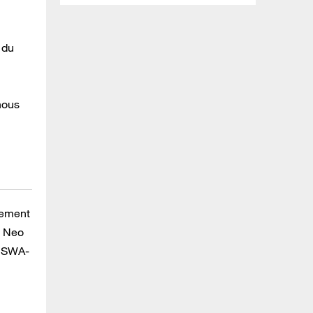
 du
nous
sement
g Neo
l SWA-