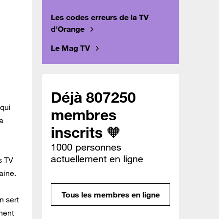
Les codes erreurs de la TV
d'Orange
Le Mag TV
Déjà 807250
 qui
membres
a
inscrits 🧡
1000 personnes
actuellement en ligne
s TV
aine.
Tous les membres en ligne
n sert
gnent