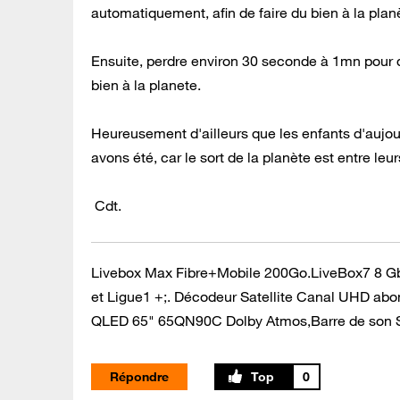
automatiquement, afin de faire du bien à la plan
Ensuite, perdre environ 30 seconde à 1mn pour qu
bien à la planete.
Heureusement d'ailleurs que les enfants d'aujou
avons été, car le sort de la planète est entre le
Cdt.
Livebox Max Fibre+Mobile 200Go.LiveBox7 8 G
et Ligue1 +;. Décodeur Satellite Canal UHD ab
QLED 65" 65QN90C Dolby Atmos,Barre de son Sa
9500S ,Dolby Atmos.
Répondre
0