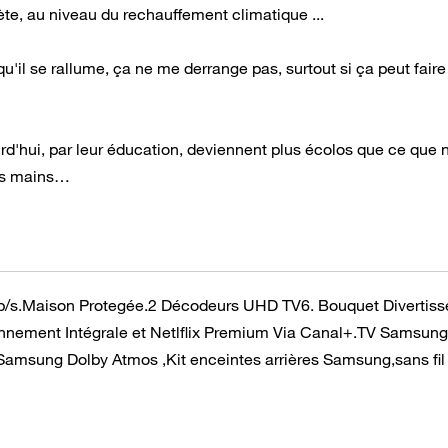
ète, au niveau du rechauffement climatique ...
'il se rallume, ça ne me derrange pas, surtout si ça peut faire
rd'hui, par leur éducation, deviennent plus écolos que ce que 
urs mains…
b/s.Maison Protegée.2 Décodeurs UHD TV6. Bouquet Divertis
onnement Intégrale et Netlflix Premium Via Canal+.TV Samsun
msung Dolby Atmos ,Kit enceintes arrières Samsung,sans fi