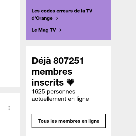
Les codes erreurs de la TV
d'Orange
Le Mag TV
Déjà 807251
membres
inscrits 🧡
1625 personnes
actuellement en ligne
Tous les membres en ligne