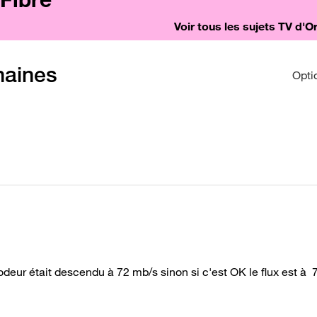
Voir tous les sujets TV d'
haines
Opti
deur était descendu à 72 mb/s sinon si c'est OK le flux est à 