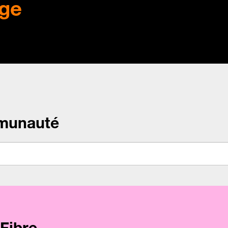
ge
munauté
Fibre