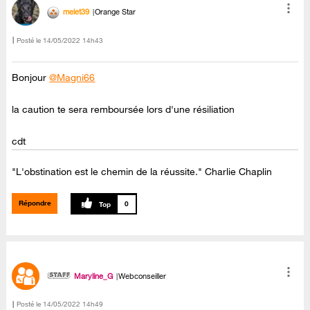
melet39
Orange Star
Posté le
‎14/05/2022
14h43
Bonjour
@Magni66
la caution te sera remboursée lors d'une résiliation
cdt
"L'obstination est le chemin de la réussite." Charlie Chaplin
Répondre
0
Maryline_G
Webconseiller
Posté le
‎14/05/2022
14h49