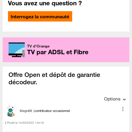
Vous avez une question ?
Interrogez la communauté
TV d'Orange
TV par ADSL et Fibre
Offre Open et dépôt de garantie
décodeur.
Options
Magni66
contributeur occasionnel
Posté le
‎14/05/2022
14h16