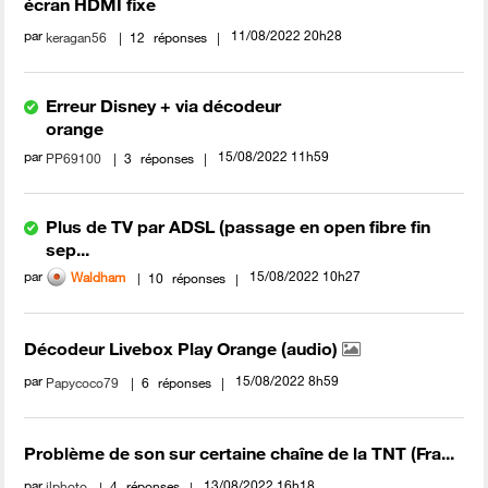
écran HDMI fixe
par
‎11/08/2022
20h28
keragan56
12
réponses
Erreur Disney + via décodeur
orange
par
‎15/08/2022
11h59
PP69100
3
réponses
Plus de TV par ADSL (passage en open fibre fin
sep...
par
‎15/08/2022
10h27
Waldham
10
réponses
Décodeur Livebox Play Orange (audio)
par
‎15/08/2022
8h59
Papycoco79
6
réponses
Problème de son sur certaine chaîne de la TNT (Fra...
par
‎13/08/2022
16h18
jlphoto
4
réponses