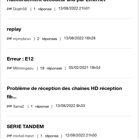
par
‎13/08/2022
21h01
Dcath56
1
réponse
replay
par
‎13/08/2022
16h28
mymybrun
2
réponses
Erreur : E12
par
‎05/02/2021
18h54
Milimingaou
19
réponses
Problème de réception des chaines HD réception
fib...
par
‎13/08/2022
8h33
Xama2
1
réponse
SERIE TANDEM
par
‎12/08/2022
21h50
michel-henri
1
réponse