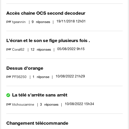
Accès chaine OCS second decodeur
par
‎19/11/2018
12h01
tgeannin
9
réponses
L'écran et le son se fige plusieurs fois .
par
‎05/08/2022
9h15
Coral62
12
réponses
Dessus d'orange
par
‎10/08/2022
21h29
PF56250
1
réponse
La télé s'arrête sans arrêt
par
‎10/08/2022
15h34
titchoucamine
3
réponses
Changement télécommande