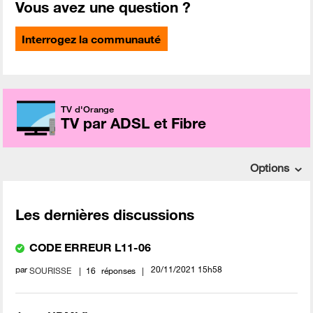
Vous avez une question ?
Interrogez la communauté
TV d'Orange
TV par ADSL et Fibre
Options
Les dernières discussions
CODE ERREUR L11-06
par
‎20/11/2021
15h58
SOURISSE
16
réponses