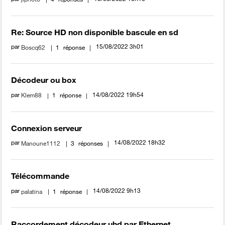
Re: Source HD non disponible bascule en sd
par
‎15/08/2022
3h01
Boscq62
1
réponse
Décodeur ou box
par
‎14/08/2022
19h54
Klem88
1
réponse
Connexion serveur
par
‎14/08/2022
18h32
Manoune1112
3
réponses
Télécommande
par
‎14/08/2022
9h13
palatina
1
réponse
Raccordement décodeur uhd par Ethernet