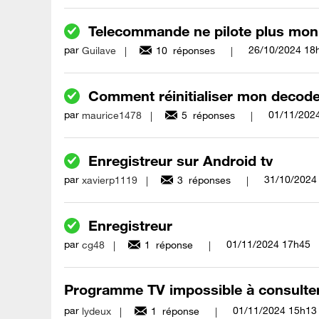
Telecommande ne pilote plus mon
par
‎26/10/2024
18
Guilave
10
réponses
Comment réinitialiser mon decodeu
par
‎01/11/202
maurice1478
5
réponses
Enregistreur sur Android tv
par
‎31/10/2024
xavierp1119
3
réponses
Enregistreur
par
‎01/11/2024
17h45
cg48
1
réponse
Programme TV impossible à consulte
par
‎01/11/2024
15h13
lydeux
1
réponse