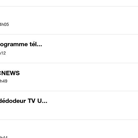
4h05
rogramme tél...
h12
 CNEWS
h49
dédodeur TV U...
7h44