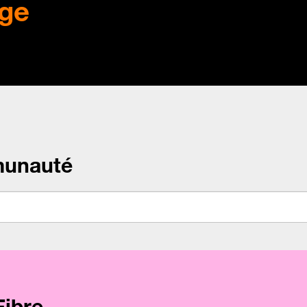
ge
munauté
Fibre