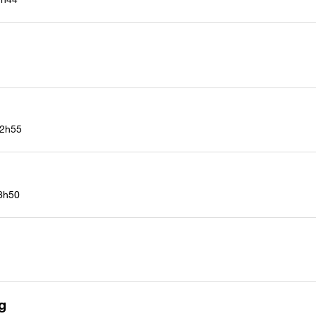
2h55
8h50
g