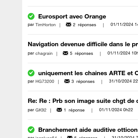
Eurosport avec Orange
par
‎01/11/2024
1
TimHorton
2
réponses
Navigation devenue difficile dans le p
par
‎01/11/2024
10
chagrain
5
réponses
uniquement les chaines ARTE et
par
‎31/10/2024
22
HG73200
3
réponses
Re: Re : Prb son image suite chgt de 
par
‎01/11/2024
0h22
GK92
1
réponse
Branchement aide auditive otticon
par
‎31/10/2024