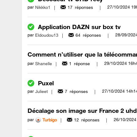
par
‎27/10/2024
19
Nikkko1
17
réponses
Application DAZN sur box tv
par
‎28/09/202
Eldoudou13
64
réponses
Comment n’utiliser que la télécomma
par
‎29/10/2024
16h
Shanelle
1
réponse
Puxel
par
‎27/10/2024
14h1
Julieet
7
réponses
Décalage son image sur France 2 uhd
par
‎26/10/2024
Turbigo
12
réponses