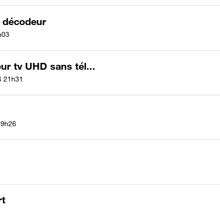
 décodeur
h03
r tv UHD sans tél...
4
21h31
9h26
rt