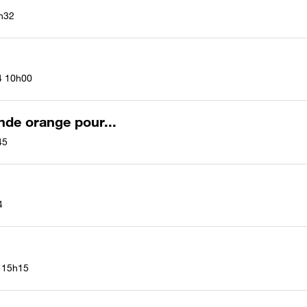
h32
4
10h00
nde orange pour...
45
4
15h15