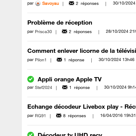
par
‎30/10/2024
Savoyau
2
réponses
Problème de réception
par
‎28/10/2024
21
Prisca30
2
réponses
Comment enlever licorne de la télévis
par
‎30/10/2024
13h46
Pilon1
1
réponse
Appli orange Apple TV
par
‎30/10/2024
9h1
Stef2024
1
réponse
Echange décodeur Livebox play - Récu
par
‎16/04/2016
19h31
RG91
8
réponses
Décodeur tv UHD recy