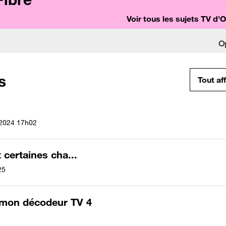
Voir tous les sujets TV d'
O
s
Tout af
/2024
17h02
certaines cha...
25
 mon décodeur TV 4