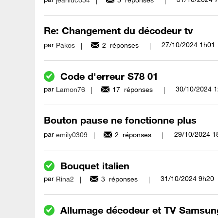
jeanluco54
5
réponses
Re: Changement du décodeur tv
par
‎27/10/2024
1h01
Pakos
2
réponses
Code d'erreur S78 01
par
‎30/10/2024
1
Lamon76
17
réponses
Bouton pause ne fonctionne plus
par
‎29/10/2024
1
emily0309
2
réponses
Bouquet italien
par
‎31/10/2024
9h20
Rina2
3
réponses
Allumage décodeur et TV Samsun