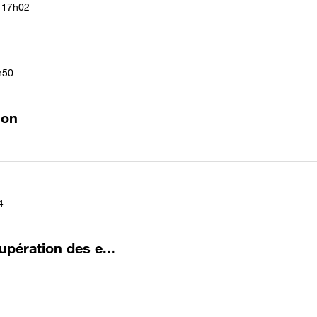
17h02
h50
ion
4
pération des e...