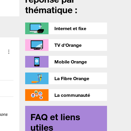
thématique :
Internet et fixe
TV d'Orange
Mobile Orange
La Fibre Orange
La communauté
FAQ et liens
sons
utiles