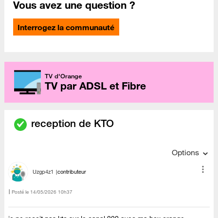
Vous avez une question ?
Interrogez la communauté
TV d'Orange
TV par ADSL et Fibre
reception de KTO
Options
Uzgp4z1
contributeur
Posté le
‎14/05/2026
10h37