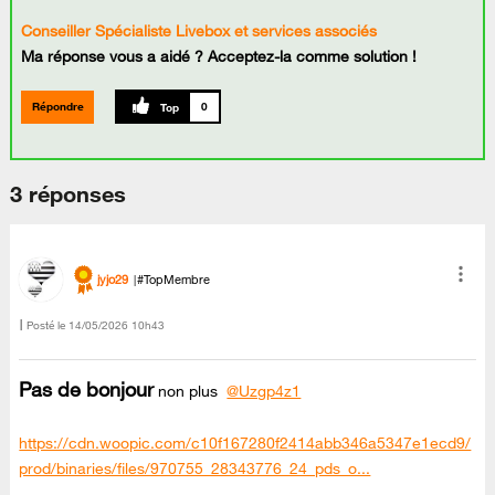
Conseiller Spécialiste Livebox et services associés
Ma réponse vous a aidé ? Acceptez-la comme solution !
Répondre
0
3 réponses
jyjo29
#TopMembre
Posté le
‎14/05/2026
10h43
Pas de bonjour
non plus
@Uzgp4z1
https://cdn.woopic.com/c10f167280f2414abb346a5347e1ecd9/
prod/binaries/files/970755_28343776_24_pds_o...