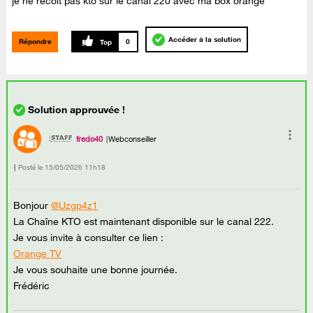
je ne recoit pas kto sur le canal 220 avec ma box orange
Accéder à la solution
Répondre
0
fredo40
Webconseiller
Posté le
‎15/05/2026
11h18
Bonjour
@Uzgp4z1
La Chaîne KTO est maintenant disponible sur le canal 222.
Je vous invite à consulter ce lien :
Orange TV
Je vous souhaite une bonne journée.
Frédéric