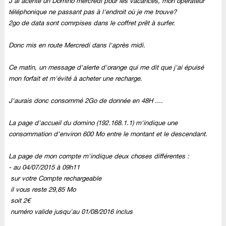
J'ai acehté un Domino mercredi pour les vacances, mon opérateur
téléphonique ne passant pas à l'endroit où je me trouve?
2go de data sont comrpises dans le coffret prêt à surfer.
Donc mis en route Mercredi dans l'après midi.
Ce matin, un message d'alerte d'orange qui me dit que j'ai épuisé
mon forfait et m'évité à acheter une recharge.
J'aurais donc consommé 2Go de donnée en 48H ....
La page d'accueil du domino (192.168.1.1) m'indique une
consommation d'environ 600 Mo entre le montant et le descendant.
La page de mon compte m'indique deux choses différentes :
-
au
04/07/2015
à
09h11
sur
votre Compte rechargeable
il vous reste
29,85 Mo
soit
2€
numéro valide jusqu'au
01/08/2016
inclus