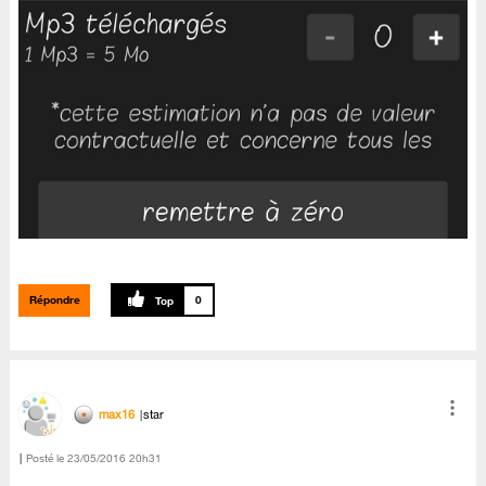
Répondre
0
max16
star
Posté le
‎23/05/2016
20h31