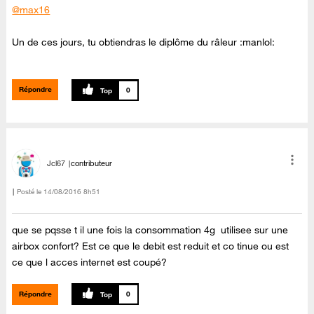
@max16
Un de ces jours, tu obtiendras le diplôme du râleur :manlol:
Répondre
0
Jcl67
contributeur
Posté le
‎14/08/2016
8h51
que se pqsse t il une fois la consommation 4g utilisee sur une
airbox confort? Est ce que le debit est reduit et co tinue ou est
ce que l acces internet est coupé?
Répondre
0