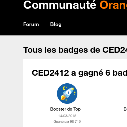
Communauté
Oran
Forum
Blog
Tous les badges de CED2
CED2412 a gagné 6 bad
Booster de Top 1
B
‎14/03/2018
Gagné par 98 719