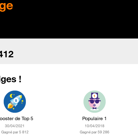
ge
412
ges !
ooster de Top 5
Populaire 1
‎30/04/2021
‎10/04/2018
Gagné par 5 812
Gagné par 59 286