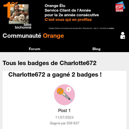
Communauté
Orange
Forum
Blog
Tous les badges de Charlotte672
Charlotte672 a gagné 2 badges !
Post 1
‎11/07/2024
Gagné par 356 637