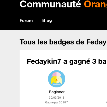
Communauté
Oran
Forum
Blog
Tous les badges de Feday
Fedaykin7 a gagné 3 ba
Beginner
‎30/09/2018
Gagné par 30 677