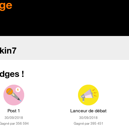
ge
kin7
dges !
Post 1
Lanceur de débat
‎30/09/2018
‎30/09/2018
Gagné par 356 594
Gagné par 395 451