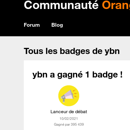
Communauté
Oran
Forum
Blog
Tous les badges de ybn
ybn a gagné 1 badge !
Lanceur de débat
‎10/02/2021
Gagné par 395 439