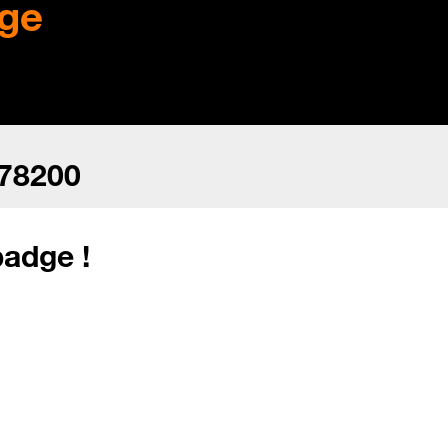
ge
o78200
adge !