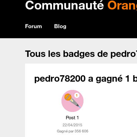
Communauté
Oran
Forum
Blog
Tous les badges de pedr
pedro78200 a gagné 1 b
Post 1
‎22/04/2015
Gagné par 356 606