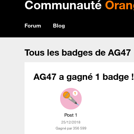
Communauté
Oran
Forum
Blog
Tous les badges de AG47
AG47 a gagné 1 badge !
Post 1
‎25/12/2018
Gagné par 356 599