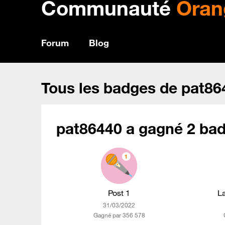
Communauté
Oran
Forum
Blog
Tous les badges de pat86
pat86440 a gagné 2 bad
Post 1
L
‎31/03/2022
Gagné par 356 578