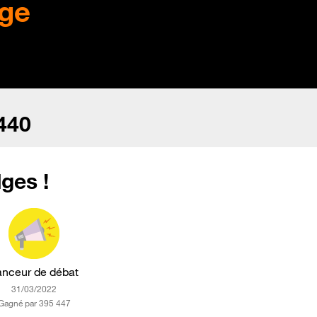
ge
440
ges !
anceur de débat
‎31/03/2022
Gagné par 395 447