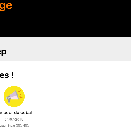
ge
ep
es !
anceur de débat
‎21/07/2019
Gagné par 395 495