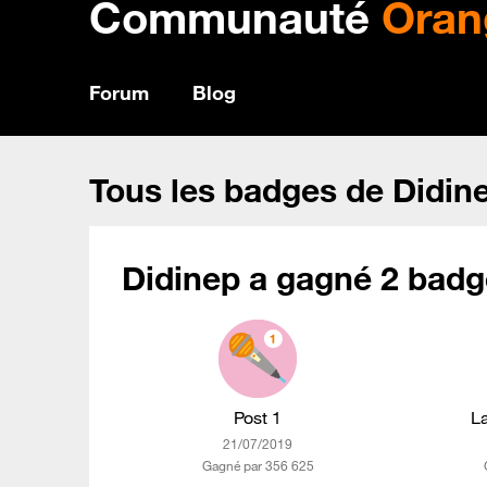
Communauté
Oran
Forum
Blog
Tous les badges de Didin
Didinep a gagné 2 badg
Post 1
L
‎21/07/2019
Gagné par 356 625