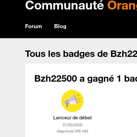
Communauté
Oran
Forum
Blog
Tous les badges de Bzh2
Bzh22500 a gagné 1 ba
Lanceur de débat
‎01/05/2026
Gagné par 395 493