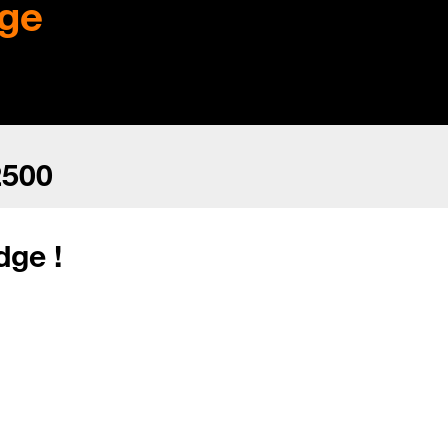
ge
2500
dge !