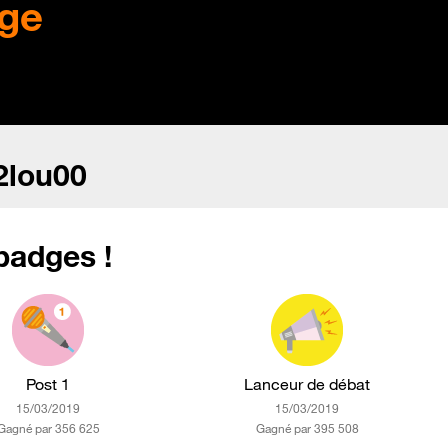
ge
2lou00
badges !
Post 1
Lanceur de débat
‎15/03/2019
‎15/03/2019
Gagné par 356 625
Gagné par 395 508