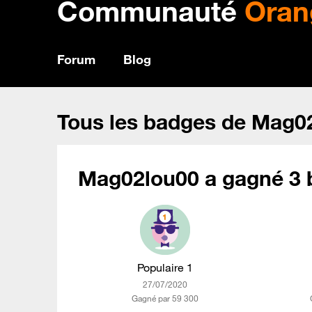
Communauté
Oran
Forum
Blog
Tous les badges de Mag0
Mag02lou00 a gagné 3 
Populaire 1
‎27/07/2020
Gagné par 59 300