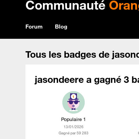
Communauté
Oran
Forum
Blog
Tous les badges de jason
jasondeere a gagné 3 b
Populaire 1
‎13/01/2026
Gagné par 59 283