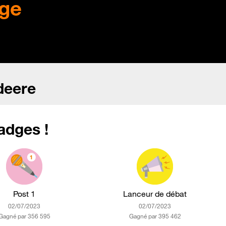
ge
deere
adges !
Post 1
Lanceur de débat
‎02/07/2023
‎02/07/2023
Gagné par 356 595
Gagné par 395 462